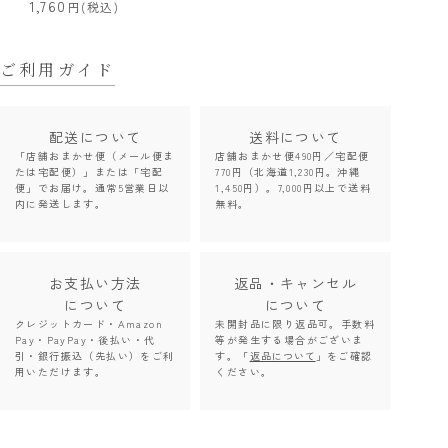
1,760
(税込)
ご利用ガイド
配送について
送料について
「店舗おまかせ便（メール便ま
店舗おまかせ便490円／宅配便
たは宅配便）」または「宅配
770円（北海道1,230円。沖縄
便」でお届け。通常5営業日以
1,450円）。7,000円以上で送料
内に発送します。
無料。
お支払い方法
返品・キャンセル
について
について
クレジットカード・Amazon
未開封品に限り返品可。手数料
Pay・PayPay・後払い・代
等が発生する場合がございま
引・銀行振込（先払い）をご利
す。「
返品について
」をご確認
用いただけます。
ください。