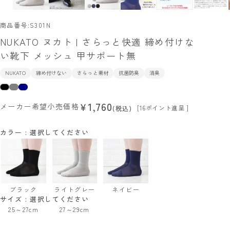
商品番号
S301N
NUKATO ヌカト | さらっと快適 締め付けな
い靴下 メッシュ 甲サポート無
NUKATO
締め付けない
さらっと素材
抗菌防臭
消臭
1,760
¥
メーカー希望小売価格
[
16
ポイント進呈 ]
税込
カラー
選択してください
ブラック
ライトグレー
ネイビー
サイズ
選択してください
25～27cm
27～29cm