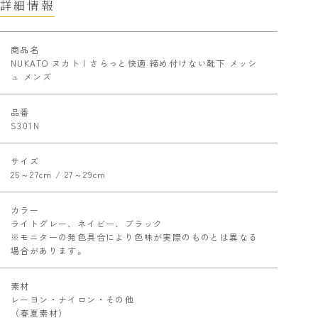
詳細情報
商品名
NUKATO ヌカト | さらっと快適 締め付けない靴下 メッシ
ュ メンズ
品番
S301N
サイズ
25～27cm / 27～29cm
カラー
ライトグレー、ネイビー、ブラック
※モニターの発色具合により色味が実際のものとは異なる
場合があります。
素材
レーヨン・ナイロン・その他
（春夏素材）