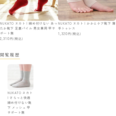
NUKATO ヌカト | 締め付けない あっ
NUKATO ヌカト | かかとケア靴下 薄
たか靴下 足裏パイル 男女兼用 甲サ
手トゥレス
ポート無
1,320
(税込)
2,310
(税込)
閲覧履歴
NUKATO ヌカト
| さらっと快適
締め付けない靴
下 メッシュ 甲
サポート無