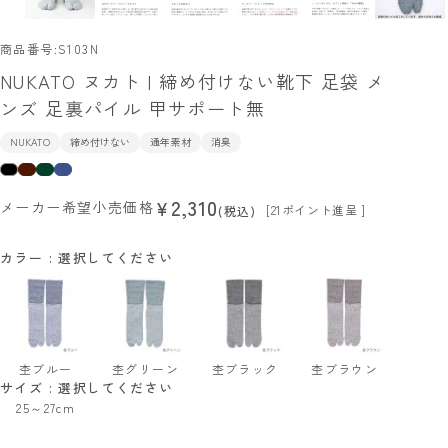
商品番号
S103N
NUKATO ヌカト | 締め付けない靴下 足袋 メ
ンズ 足裏パイル 甲サポート無
NUKATO
締め付けない
通年素材
消臭
2,310
¥
メーカー希望小売価格
[
21
ポイント進呈 ]
税込
カラー
選択してください
杢ブルー
杢グリーン
杢ブラック
杢ブラウン
サイズ
選択してください
25～27cm