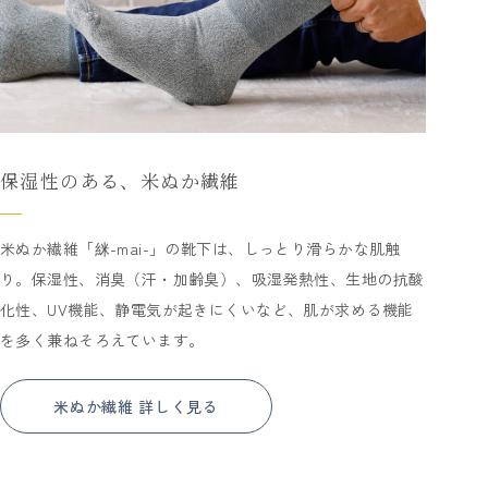
保湿性のある、米ぬか繊維
米ぬか繊維「䋛-mai-」の靴下は、しっとり滑らかな肌触
り。保湿性、消臭（汗・加齢臭）、吸湿発熱性、生地の抗酸
化性、UV機能、静電気が起きにくいなど、肌が求める機能
を多く兼ねそろえています。
米ぬか繊維 詳しく見る