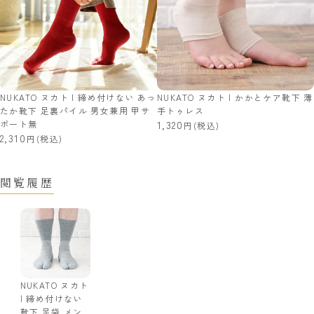
NUKATO ヌカト | 締め付けない あっ
NUKATO ヌカト | かかとケア靴下 薄
たか靴下 足裏パイル 男女兼用 甲サ
手トゥレス
ポート無
1,320
(税込)
2,310
(税込)
閲覧履歴
NUKATO ヌカト
| 締め付けない
靴下 足袋 メン