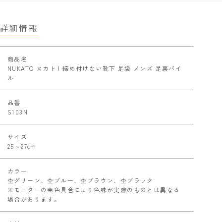
詳細情報
商品名
NUKATO ヌカト | 締め付けない靴下 足袋 メンズ 足裏パイ
ル
品番
S103N
サイズ
25～27cm
カラー
杢グリーン、杢ブルー、杢ブラウン、杢ブラック
※モニターの発色具合により色味が実際のものとは異なる
場合があります。