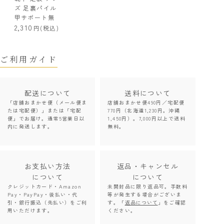
ズ 足裏パイル
甲サポート無
2,310
(税込)
ご利用ガイド
配送について
送料について
「店舗おまかせ便（メール便ま
店舗おまかせ便490円／宅配便
たは宅配便）」または「宅配
770円（北海道1,230円。沖縄
便」でお届け。通常5営業日以
1,450円）。7,000円以上で送料
内に発送します。
無料。
お支払い方法
返品・キャンセル
について
について
クレジットカード・Amazon
未開封品に限り返品可。手数料
Pay・PayPay・後払い・代
等が発生する場合がございま
引・銀行振込（先払い）をご利
す。「
返品について
」をご確認
用いただけます。
ください。