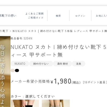
よくあるご質問
木靴下の想い
ご利用ガイド
り靴下
NUKATO ヌカト | 締め付けない靴下 5本指 レディース 甲サポート
商品番号
S204N
NUKATO ヌカト | 締め付けない靴下 
ィース 甲サポート無
NUKATO
締め付けない
通年素材
消臭
1,980
メーカー希望小売価格
¥
[
18
ポイント進呈 
税込
カラー
選択してください