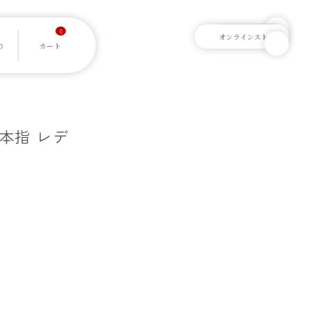
0
無
5本指 レデ
]