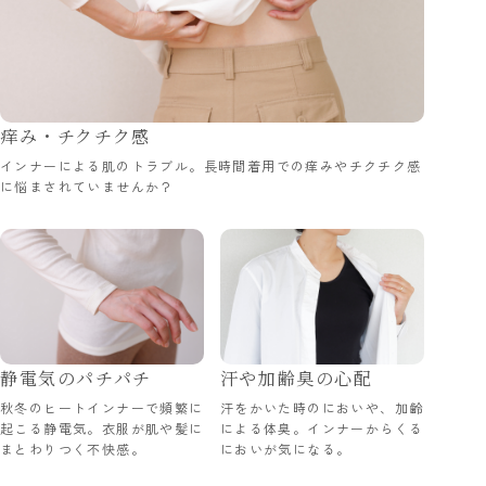
痒み・チクチク感
インナーによる肌のトラブル。長時間着用での痒みやチクチク感
に悩まされていませんか？
静電気のパチパチ
汗や加齢臭の心配
秋冬のヒートインナーで頻繁に
汗をかいた時のにおいや、加齢
起こる静電気。衣服が肌や髪に
による体臭。インナーからくる
まとわりつく不快感。
においが気になる。