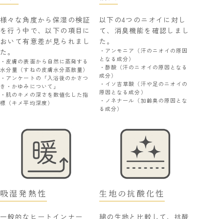
様々な角度から保湿の検証
以下の4つのニオイに対し
を行う中で、以下の項目に
て、消臭機能を確認しまし
おいて有意差が見られまし
た。
・アンモニア（汗のニオイの原因
た。
となる成分）
・皮膚の表面から自然に蒸発する
・酢酸（汗のニオイの原因となる
水分量（すねの皮膚水分蒸散量）
成分）
・アンケートの「入浴後のかさつ
・イソ吉草酸（汗や足のニオイの
き・かゆみについて」
原因となる成分）
・肌のキメの深さを数値化した指
・ノネナール（加齢臭の原因とな
標（キメ平均深度）
る成分）
吸湿発熱性
生地の抗酸化性
一般的なヒートインナー
綿の生地と比較して、抗酸