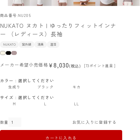
商品番号
NU205
NUKATO ヌカト | ゆったりフィットインナ
ー （レディース）長袖
NUKATO
紫外線
消臭
温活
8,030
¥
メーカー希望小売価格
[
73
ポイント進呈 ]
税込
カラー
選択してください
生成り
ブラック
モカ
サイズ
選択してください
M
L
LL
お気に入りに登録する
カートに入れる