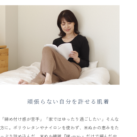
頑張らない自分を許せる肌着
「締め付け感が苦手」「家ではゆったり過ごしたい」そんな
方に。ポリウレタンやナイロンを使わず、米ぬかの恵みをた
っぷり詰め込んだ、米ぬか繊維『䋛-mai-』だけで編んだや