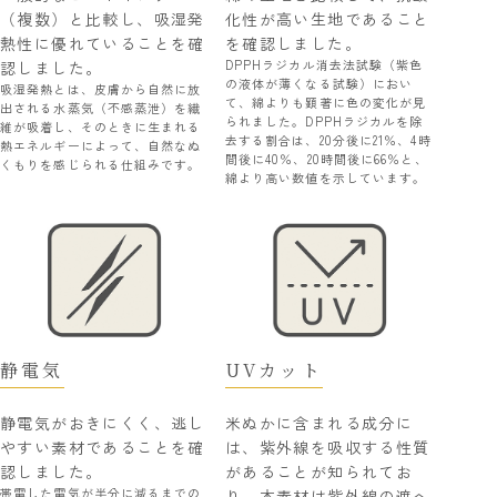
（複数）と比較し、吸湿発
化性が高い生地であること
熱性に優れていることを確
を確認しました。
DPPHラジカル消去法試験（紫色
認しました。
の液体が薄くなる試験）におい
吸湿発熱とは、皮膚から自然に放
て、綿よりも顕著に色の変化が見
出される水蒸気（不感蒸泄）を繊
られました。DPPHラジカルを除
維が吸着し、そのときに生まれる
去する割合は、20分後に21％、4時
熱エネルギーによって、自然なぬ
間後に40％、20時間後に66％と、
くもりを感じられる仕組みです。
綿より高い数値を示しています。
静電気
UVカット
静電気がおきにくく、逃し
米ぬかに含まれる成分に
やすい素材であることを確
は、紫外線を吸収する性質
認しました。
があることが知られてお
帯電した電気が半分に減るまでの
り、本素材は紫外線の遮へ