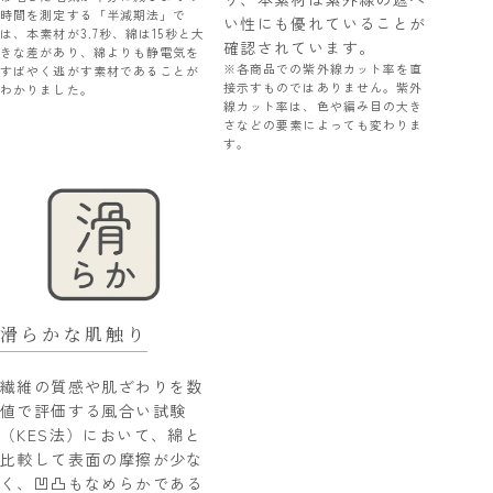
時間を測定する「半減期法」で
い性にも優れていることが
は、本素材が3.7秒、綿は15秒と大
確認されています。
きな差があり、綿よりも静電気を
※各商品での紫外線カット率を直
すばやく逃がす素材であることが
接示すものではありません。紫外
わかりました。
線カット率は、色や編み目の大き
さなどの要素によっても変わりま
す。
滑らかな肌触り
繊維の質感や肌ざわりを数
値で評価する風合い試験
（KES法）において、綿と
比較して表面の摩擦が少な
く、凹凸もなめらかである