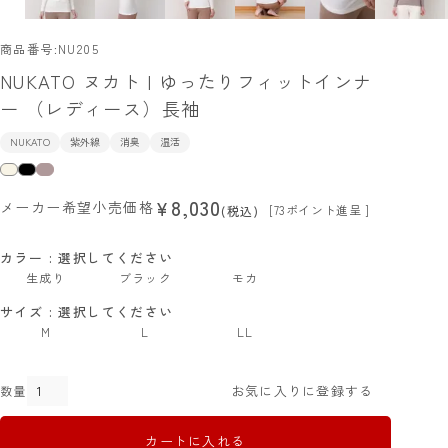
商品番号
NU205
NUKATO ヌカト | ゆったりフィットインナ
ー （レディース）長袖
NUKATO
紫外線
消臭
温活
8,030
¥
メーカー希望小売価格
[
73
ポイント進呈 ]
税込
カラー
選択してください
生成り
ブラック
モカ
サイズ
選択してください
M
L
LL
お気に入りに登録する
カートに入れる