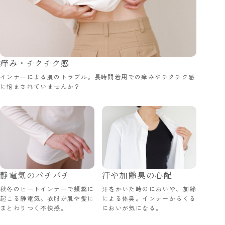
痒み・チクチク感
インナーによる肌のトラブル。長時間着用での痒みやチクチク感
に悩まされていませんか？
静電気のパチパチ
汗や加齢臭の心配
秋冬のヒートインナーで頻繁に
汗をかいた時のにおいや、加齢
起こる静電気。衣服が肌や髪に
による体臭。インナーからくる
まとわりつく不快感。
においが気になる。