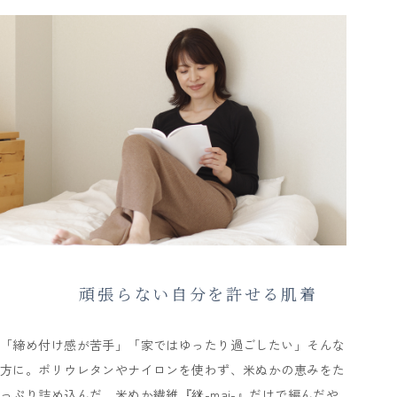
頑張らない自分を許せる肌着
「締め付け感が苦手」「家ではゆったり過ごしたい」そんな
方に。ポリウレタンやナイロンを使わず、米ぬかの恵みをた
っぷり詰め込んだ、米ぬか繊維『䋛-mai-』だけで編んだや