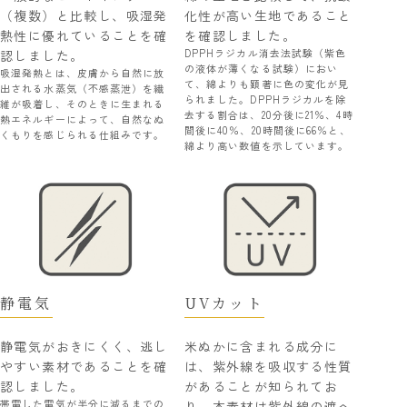
（複数）と比較し、吸湿発
化性が高い生地であること
熱性に優れていることを確
を確認しました。
DPPHラジカル消去法試験（紫色
認しました。
の液体が薄くなる試験）におい
吸湿発熱とは、皮膚から自然に放
て、綿よりも顕著に色の変化が見
出される水蒸気（不感蒸泄）を繊
られました。DPPHラジカルを除
維が吸着し、そのときに生まれる
去する割合は、20分後に21％、4時
熱エネルギーによって、自然なぬ
間後に40％、20時間後に66％と、
くもりを感じられる仕組みです。
綿より高い数値を示しています。
静電気
UVカット
静電気がおきにくく、逃し
米ぬかに含まれる成分に
やすい素材であることを確
は、紫外線を吸収する性質
認しました。
があることが知られてお
帯電した電気が半分に減るまでの
り、本素材は紫外線の遮へ