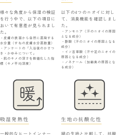
様々な角度から保湿の検証
以下の4つのニオイに対し
を行う中で、以下の項目に
て、消臭機能を確認しまし
おいて有意差が見られまし
た。
・アンモニア（汗のニオイの原因
た。
となる成分）
・皮膚の表面から自然に蒸発する
・酢酸（汗のニオイの原因となる
水分量（すねの皮膚水分蒸散量）
成分）
・アンケートの「入浴後のかさつ
・イソ吉草酸（汗や足のニオイの
き・かゆみについて」
原因となる成分）
・肌のキメの深さを数値化した指
・ノネナール（加齢臭の原因とな
標（キメ平均深度）
る成分）
吸湿発熱性
生地の抗酸化性
一般的なヒートインナー
綿の生地と比較して、抗酸