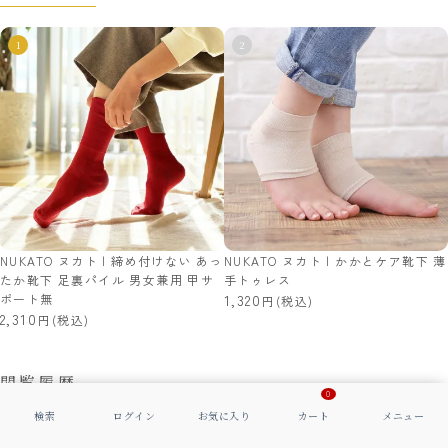
NUKATO ヌカト | 締め付けない あっ
NUKATO ヌカト | かかとケア靴下 薄
たか靴下 足裏パイル 男女兼用 甲サ
手トゥレス
ポート無
1,320
(税込)
2,310
(税込)
閲覧履歴
0