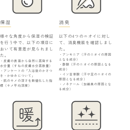
保湿
消臭
様々な角度から保湿の検証
以下の4つのニオイに対し
を行う中で、以下の項目に
て、消臭機能を確認しまし
おいて有意差が見られまし
た。
・アンモニア（汗のニオイの原因
た。
となる成分）
・皮膚の表面から自然に蒸発する
・酢酸（汗のニオイの原因となる
水分量（すねの皮膚水分蒸散量）
成分）
・アンケートの「入浴後のかさつ
・イソ吉草酸（汗や足のニオイの
き・かゆみについて」
原因となる成分）
・肌のキメの深さを数値化した指
・ノネナール（加齢臭の原因とな
標（キメ平均深度）
る成分）