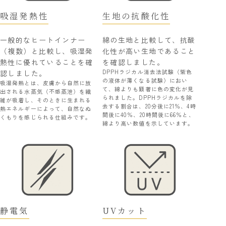
吸湿発熱性
生地の抗酸化性
一般的なヒートインナー
綿の生地と比較して、抗酸
（複数）と比較し、吸湿発
化性が高い生地であること
熱性に優れていることを確
を確認しました。
DPPHラジカル消去法試験（紫色
認しました。
の液体が薄くなる試験）におい
吸湿発熱とは、皮膚から自然に放
て、綿よりも顕著に色の変化が見
出される水蒸気（不感蒸泄）を繊
られました。DPPHラジカルを除
維が吸着し、そのときに生まれる
去する割合は、20分後に21％、4時
熱エネルギーによって、自然なぬ
間後に40％、20時間後に66％と、
くもりを感じられる仕組みです。
綿より高い数値を示しています。
静電気
UVカット