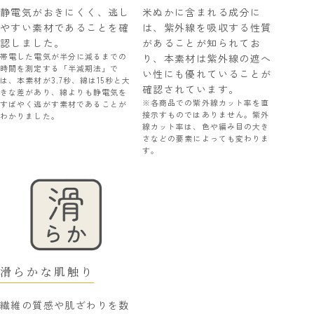
静電気がおきにくく、逃し
米ぬかに含まれる成分に
やすい素材であることを確
は、紫外線を吸収する性質
認しました。
があることが知られてお
帯電した電気が半分に減るまでの
り、本素材は紫外線の遮へ
時間を測定する「半減期法」で
い性にも優れていることが
は、本素材が3.7秒、綿は15秒と大
確認されています。
きな差があり、綿よりも静電気を
※各商品での紫外線カット率を直
すばやく逃がす素材であることが
接示すものではありません。紫外
わかりました。
線カット率は、色や編み目の大き
さなどの要素によっても変わりま
す。
滑らかな肌触り
繊維の質感や肌ざわりを数