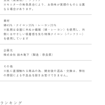
※モニターの発色具合により、お色味が実際のものとは異
なる場合があります。
素材
綿45%・ナイロン35%・レーヨン20%
※肌側は全面に米ぬか繊維（綿・レーヨン）を使用し、外
側にはやさしい吸着感を生む特殊ナイロン（パンフリー）
を使用しています
企画元
株式会社 鈴木靴下（製造：奈良県）
その他
※肌に直接触れる商品の為、開封後の返品・交換は、弊社
の原因による不良品を除きお受けできません。
ランキング