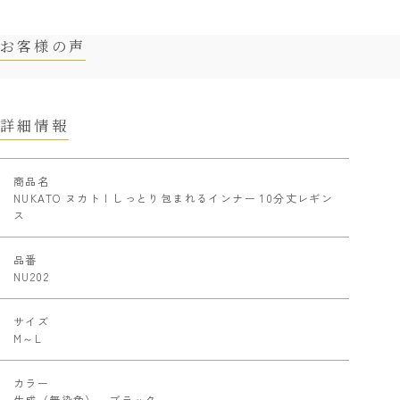
お客様の声
詳細情報
商品名
NUKATO ヌカト | しっとり包まれるインナー 10分丈レギン
ス
品番
NU202
サイズ
M～L
カラー
生成（無染色）、ブラック