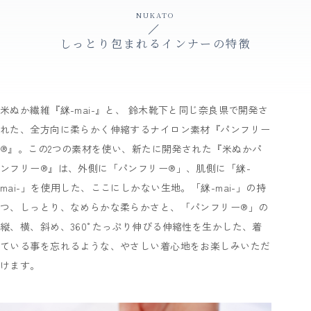
NUKATO
しっとり包まれるインナーの特徴
米ぬか繊維『䋛-mai-』と、 鈴木靴下と同じ奈良県で開発さ
れた、全方向に柔らかく伸縮するナイロン素材『パンフリー
®』。この2つの素材を使い、新たに開発された『米ぬかパ
ンフリー®』は、外側に「パンフリー®」、肌側に「䋛-
mai-」を使用した、ここにしかない生地。「䋛-mai-」の持
つ、しっとり、なめらかな柔らかさと、「パンフリー®」の
縦、横、斜め、360°たっぷり伸びる伸縮性を生かした、着
ている事を忘れるような、やさしい着心地をお楽しみいただ
けます。