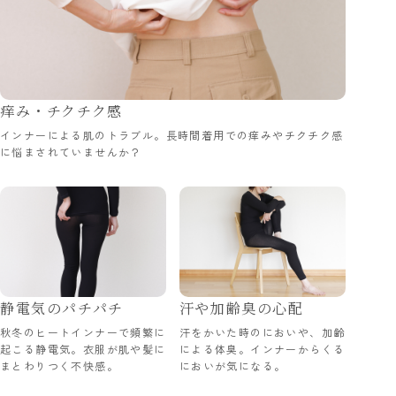
痒み・チクチク感
インナーによる肌のトラブル。長時間着用での痒みやチクチク感
に悩まされていませんか？
静電気のパチパチ
汗や加齢臭の心配
秋冬のヒートインナーで頻繁に
汗をかいた時のにおいや、加齢
起こる静電気。衣服が肌や髪に
による体臭。インナーからくる
まとわりつく不快感。
においが気になる。