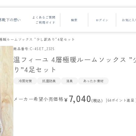
よくあるご質問
木靴下の想い
ご利用ガイド
層極暖ルームソックス ”少し訳あり”4足セット
商品番号
C-4SET_2325
温フィーユ 4層極暖ルームソックス ”
り”4足セット
冷房対策
抗菌防臭
消臭
あったか素材
7,040
メーカー希望小売価格
¥
[
64
ポイント進呈 
税込