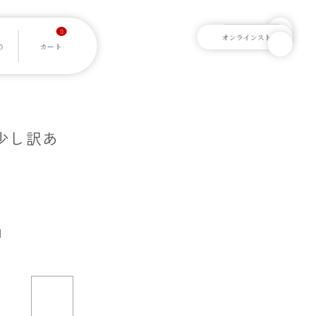
0
少し訳あ
]