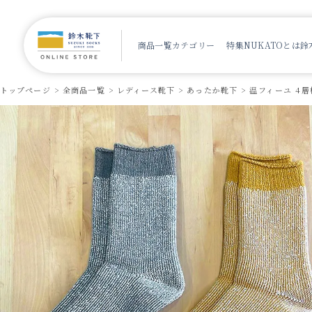
商品一覧
カテゴリー
特集
NUKATOとは
鈴
トップページ
全商品一覧
レディース靴下
あったか靴下
温フィーユ 4