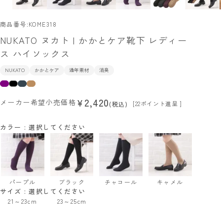
商品番号
KOME318
NUKATO ヌカト | かかとケア靴下 レディー
ス ハイソックス
NUKATO
かかとケア
通年素材
消臭
2,420
¥
メーカー希望小売価格
[
22
ポイント進呈 ]
税込
カラー
選択してください
パープル
ブラック
チャコール
キャメル
サイズ
選択してください
21～23cm
23～25cm