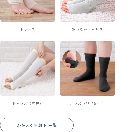
トゥレス
あったかトゥレス
トゥレス（着圧）
メンズ（25-27cm）
かかとケア靴下 一覧