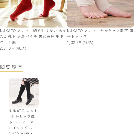
NUKATO ヌカト | 締め付けない あっ
NUKATO ヌカト | かかとケア靴下 薄
たか靴下 足裏パイル 男女兼用 甲サ
手トゥレス
ポート無
1,320
(税込)
2,310
(税込)
閲覧履歴
NUKATO ヌカト
| かかとケア靴
下 レディース
ハイソックス
2,420
(税込)