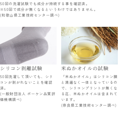
50回の洗濯試験でも成分が持続する事を確認済。
※50回で成分が無くなるというわけではありません。
(和歌山県工業技術センター調べ)
シリコン剥離試験
米ぬかオイルの試験
50回洗濯して頂いても、シリ
「米ぬかオイル」はシリコン膜
コンが剥がれないことを確認
と満遍なく一体となっているの
済。
で、シリコンプリントが無くな
(一般財団法人 ボーケン品質評
る迄、米ぬかオイルは含まれて
価機構調べ)
います。
(奈良県工業技術センター調べ)