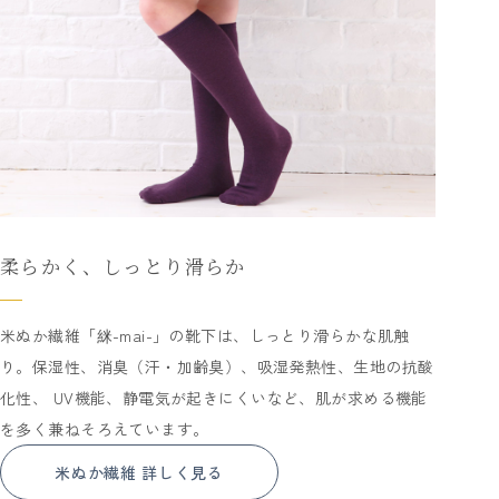
柔らかく、しっとり滑らか
米ぬか繊維「䋛-mai-」の靴下は、しっとり滑らかな肌触
り。保湿性、消臭（汗・加齢臭）、吸湿発熱性、生地の抗酸
化性、 UV機能、静電気が起きにくいなど、肌が求める機能
を多く兼ねそろえています。
米ぬか繊維 詳しく見る