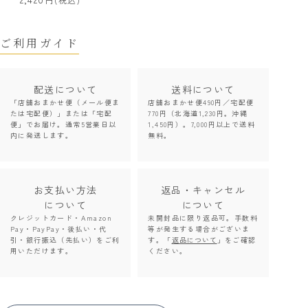
ご利用ガイド
配送について
送料について
「店舗おまかせ便（メール便ま
店舗おまかせ便490円／宅配便
たは宅配便）」または「宅配
770円（北海道1,230円。沖縄
便」でお届け。通常5営業日以
1,450円）。7,000円以上で送料
内に発送します。
無料。
お支払い方法
返品・キャンセル
について
について
クレジットカード・Amazon
未開封品に限り返品可。手数料
Pay・PayPay・後払い・代
等が発生する場合がございま
引・銀行振込（先払い）をご利
す。「
返品について
」をご確認
用いただけます。
ください。