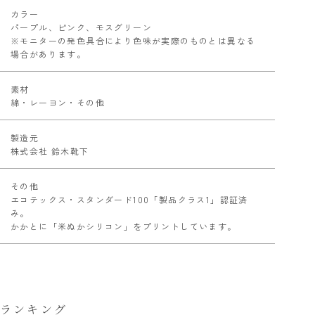
カラー
パープル、ピンク、モスグリーン
※モニターの発色具合により色味が実際のものとは異なる
場合があります。
素材
綿・レーヨン・その他
製造元
株式会社 鈴木靴下
その他
エコテックス・スタンダード100「製品クラス1」認証済
み。
かかとに「米ぬかシリコン」をプリントしています。
ランキング