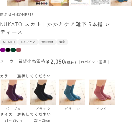
商品番号
KOME316
NUKATO ヌカト | かかとケア靴下 5本指 レ
ディース
NUKATO
かかとケア
通年素材
消臭
2,090
¥
メーカー希望小売価格
[
19
ポイント進呈 ]
税込
カラー
選択してください
パープル
ブラック
グリーン
ピンク
サイズ
選択してください
21～23cm
23～25cm