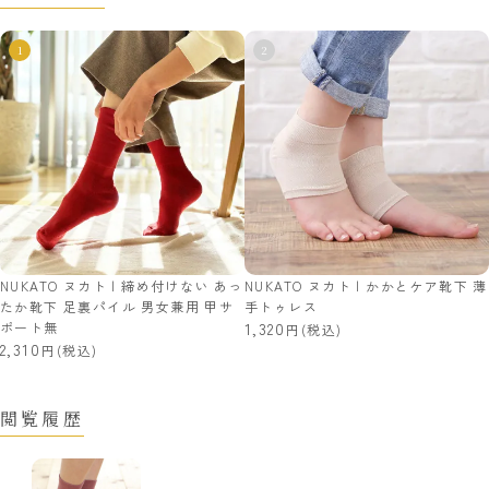
NUKATO ヌカト | 締め付けない あっ
NUKATO ヌカト | かかとケア靴下 薄
たか靴下 足裏パイル 男女兼用 甲サ
手トゥレス
ポート無
1,320
(税込)
2,310
(税込)
閲覧履歴