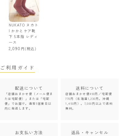
NUKATO ヌカト
| かかとケア靴
下 5本指 レディ
ース
2,090
(税込)
ご利用ガイド
配送について
送料について
「店舗おまかせ便（メール便ま
店舗おまかせ便490円／宅配便
たは宅配便）」または「宅配
770円（北海道1,230円。沖縄
便」でお届け。通常5営業日以
1,450円）。7,000円以上で送料
内に発送します。
無料。
お支払い方法
返品・キャンセル