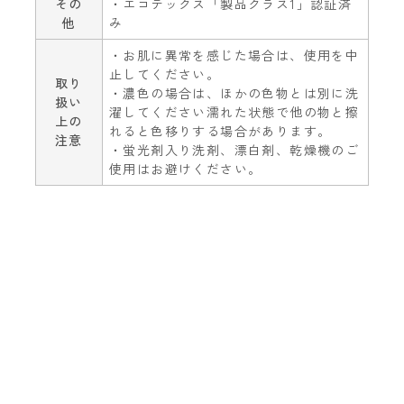
その
・エコテックス「製品クラス1」認証済
他
み
・お肌に異常を感じた場合は、使用を中
止してください。
取り
・濃色の場合は、ほかの色物とは別に洗
扱い
濯してください濡れた状態で他の物と擦
上の
れると色移りする場合があります。
注意
・蛍光剤入り洗剤、漂白剤、乾燥機のご
使用はお避けください。