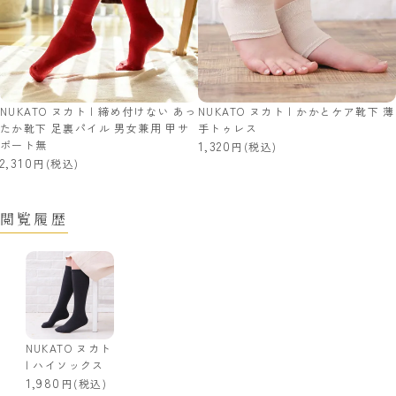
NUKATO ヌカト | 締め付けない あっ
NUKATO ヌカト | かかとケア靴下 薄
たか靴下 足裏パイル 男女兼用 甲サ
手トゥレス
ポート無
1,320
(税込)
2,310
(税込)
閲覧履歴
NUKATO ヌカト
| ハイソックス
1,980
(税込)