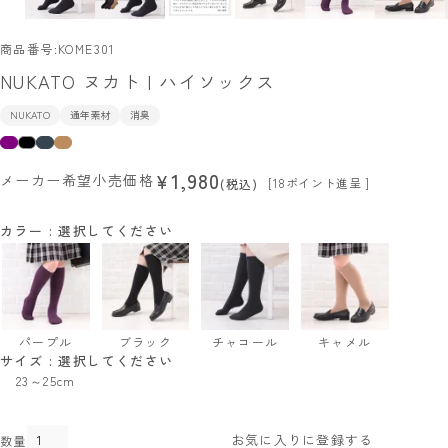
商品番号
KOME301
NUKATO ヌカト | ハイソックス
NUKATO
通年素材
消臭
1,980
¥
メーカー希望小売価格
[
18
ポイント進呈 ]
税込
カラー
選択してください
パープル
ブラック
チャコール
キャメル
サイズ
選択してください
23～25cm
お気に入りに登録する