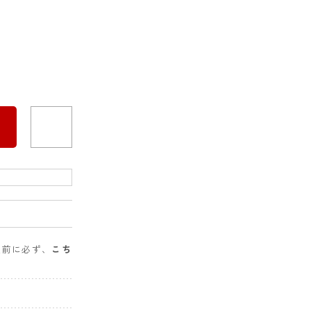
入前に必ず、
こち
。