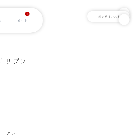
0
ズ リブソ
グレー