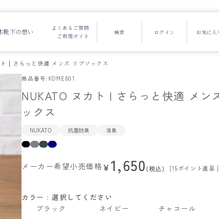
よくあるご質問
木靴下の想い
ご利用ガイド
カト | さらっと快適 メンズ リブソックス
商品番号
KOME801
NUKATO ヌカト | さらっと快適 メン
ックス
NUKATO
抗菌防臭
消臭
1,650
メーカー希望小売価格
¥
[
15
ポイント進呈 ]
税込
カラー
選択してください
ブラック
ネイビー
チャコール