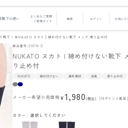
よくあるご質問
木靴下の想い
ご利用ガイド
り靴下
NUKATO ヌカト | 締め付けない靴下 メンズ 滑り止め付
商品番号
S101N-D
NUKATO ヌカト | 締め付けない靴下 
り止め付
NUKATO
締め付けない
通年素材
消臭
滑り止め付
1,980
メーカー希望小売価格
¥
[
18
ポイント進呈 
税込
カラー
選択してください