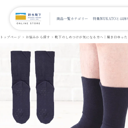
商品一覧
カテゴリー
特集
NUKATOとは
鈴
トップページ
お悩みから探す
靴下のしめつけが気になる方へ｜履き口ゆった