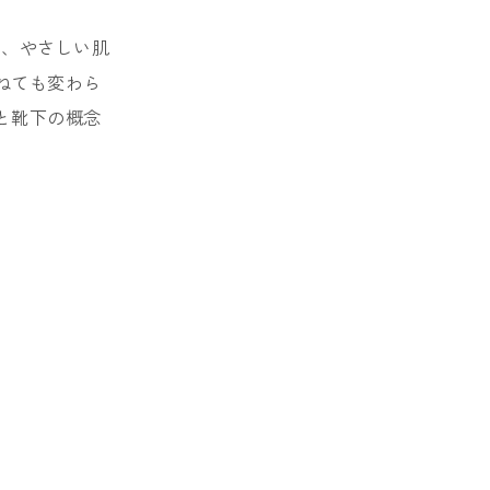
な、やさしい肌
ねても変わら
と靴下の概念