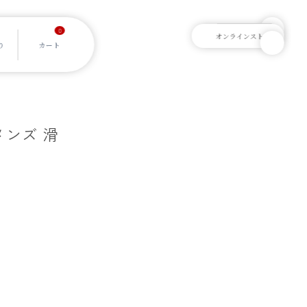
0
メンズ 滑
]