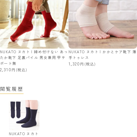
NUKATO ヌカト | 締め付けない あっ
NUKATO ヌカト | かかとケア靴下 薄
たか靴下 足裏パイル 男女兼用 甲サ
手トゥレス
ポート無
1,320
(税込)
2,310
(税込)
閲覧履歴
NUKATO ヌカト