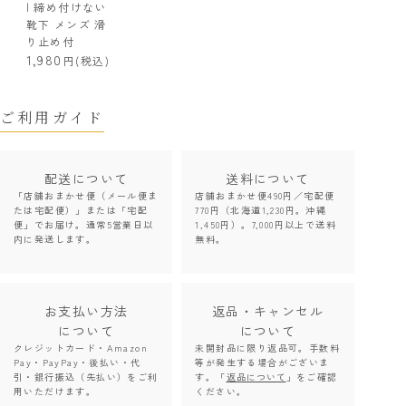
| 締め付けない
靴下 メンズ 滑
り止め付
1,980
(税込)
ご利用ガイド
配送について
送料について
「店舗おまかせ便（メール便ま
店舗おまかせ便490円／宅配便
たは宅配便）」または「宅配
770円（北海道1,230円。沖縄
便」でお届け。通常5営業日以
1,450円）。7,000円以上で送料
内に発送します。
無料。
お支払い方法
返品・キャンセル
について
について
クレジットカード・Amazon
未開封品に限り返品可。手数料
Pay・PayPay・後払い・代
等が発生する場合がございま
引・銀行振込（先払い）をご利
す。「
返品について
」をご確認
用いただけます。
ください。