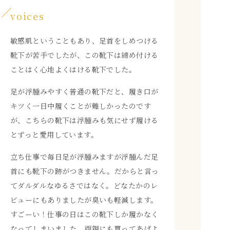
voices
敏感肌ということもあり、足首をしめつける
靴下が苦手でしたが、この靴下は締め付ける
ことはく心地よくはける靴下でした。
足が浮腫みやすく普通の靴下だと、履き口が
キツく一日中履くことが難しかったのです
が、こちらの靴下は浮腫みも気にせず履ける
とずっと愛用しています。
立ち仕事で毎日足が浮腫みますが浮腫んだ足
首にも靴下の跡がつきません。だからと言っ
てダルダルなゆるさではなく。どなたかのレ
ビューにもありましたが臭いも軽減します。
すごーい！仕事の日はこの靴下しか履かなく
なってしまいました。両親にも買ってあげよ