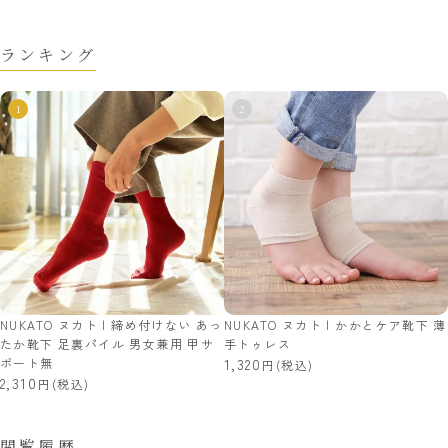
ランキング
NUKATO ヌカト | 締め付けない あっ
NUKATO ヌカト | かかとケア靴下 薄
たか靴下 足裏パイル 男女兼用 甲サ
手トゥレス
ポート無
1,320
(税込)
2,310
(税込)
閲覧履歴