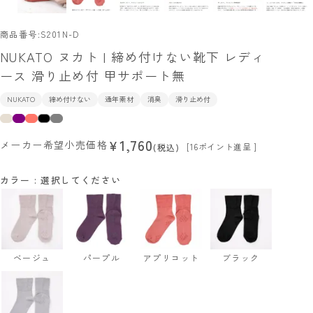
商品番号
S201N-D
NUKATO ヌカト | 締め付けない靴下 レディ
ース 滑り止め付 甲サポート無
NUKATO
締め付けない
通年素材
消臭
滑り止め付
1,760
¥
メーカー希望小売価格
[
16
ポイント進呈 ]
税込
カラー
選択してください
ベージュ
パープル
アプリコット
ブラック