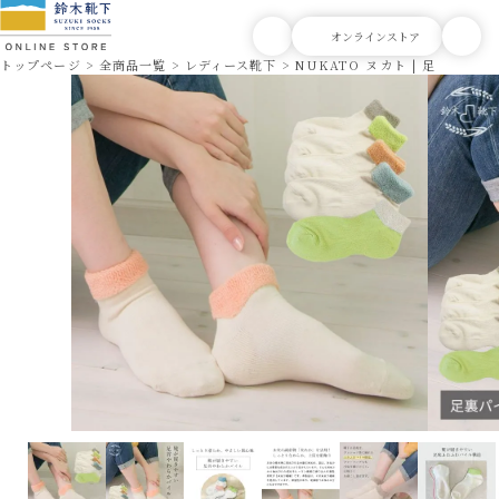
トップページ
全商品一覧
レディース靴下
NUKATO ヌカト | 足首やわ