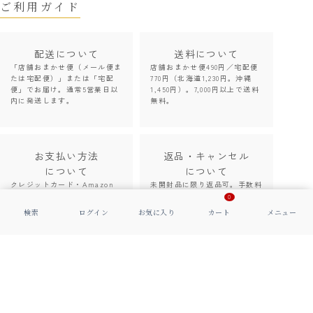
ご利用ガイド
配送について
送料について
「店舗おまかせ便（メール便ま
店舗おまかせ便490円／宅配便
たは宅配便）」または「宅配
770円（北海道1,230円。沖縄
便」でお届け。通常5営業日以
1,450円）。7,000円以上で送料
内に発送します。
無料。
お支払い方法
返品・キャンセル
について
について
クレジットカード・Amazon
未開封品に限り返品可。手数料
Pay・PayPay・後払い・代
等が発生する場合がございま
0
引・銀行振込（先払い）をご利
す。「
返品について
」をご確認
用いただけます。
ください。
ご利用ガイド