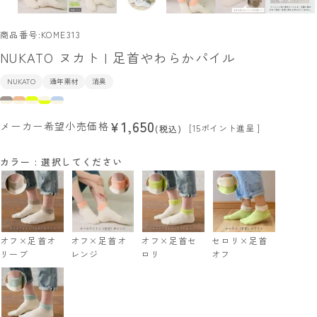
商品番号
KOME313
NUKATO ヌカト | 足首やわらかパイル
NUKATO
通年素材
消臭
1,650
¥
メーカー希望小売価格
[
15
ポイント進呈 ]
税込
カラー
選択してください
オフ×足首オ
オフ×足首オ
オフ×足首セ
セロリ×足首
リーブ
レンジ
ロリ
オフ