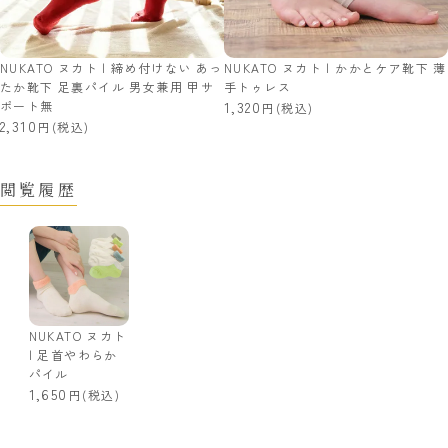
NUKATO ヌカト | 締め付けない あっ
NUKATO ヌカト | かかとケア靴下 薄
たか靴下 足裏パイル 男女兼用 甲サ
手トゥレス
ポート無
1,320
(税込)
2,310
(税込)
閲覧履歴
NUKATO ヌカト
| 足首やわらか
パイル
1,650
(税込)