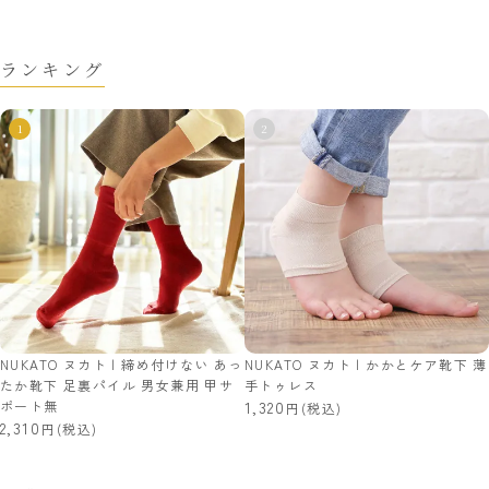
ランキング
NUKATO ヌカト | 締め付けない あっ
NUKATO ヌカト | かかとケア靴下 薄
たか靴下 足裏パイル 男女兼用 甲サ
手トゥレス
ポート無
1,320
(税込)
2,310
(税込)