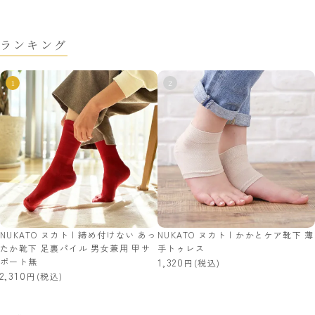
ランキング
NUKATO ヌカト | 締め付けない あっ
NUKATO ヌカト | かかとケア靴下 薄
たか靴下 足裏パイル 男女兼用 甲サ
手トゥレス
ポート無
1,320
(税込)
2,310
(税込)