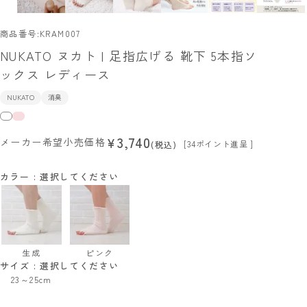
商品番号
KRAM007
NUKATO ヌカト | 足指広げる 靴下 5本指ソ
ックス レディース
NUKATO
消臭
3,740
¥
メーカー希望小売価格
[
34
ポイント進呈 ]
税込
カラー
選択してください
生成
ピンク
サイズ
選択してください
23～25cm