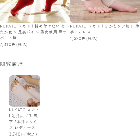
NUKATO ヌカト | 締め付けない あっ
NUKATO ヌカト | かかとケア靴下 薄
たか靴下 足裏パイル 男女兼用 甲サ
手トゥレス
ポート無
1,320
(税込)
2,310
(税込)
閲覧履歴
NUKATO ヌカト
| 足指広げる 靴
下 5本指ソック
ス レディース
3,740
(税込)