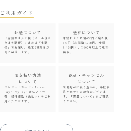
ご利用ガイド
配送について
送料について
「店舗おまかせ便（メール便ま
店舗おまかせ便490円／宅配便
たは宅配便）」または「宅配
770円（北海道1,230円。沖縄
便」でお届け。通常5営業日以
1,450円）。7,000円以上で送料
内に発送します。
無料。
お支払い方法
返品・キャンセル
について
について
クレジットカード・Amazon
未開封品に限り返品可。手数料
Pay・PayPay・後払い・代
等が発生する場合がございま
引・銀行振込（先払い）をご利
す。「
返品について
」をご確認
用いただけます。
ください。