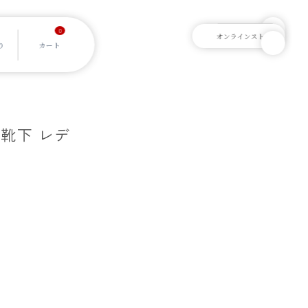
0
ア靴下 レデ
]