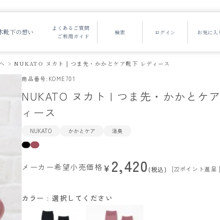
よくあるご質問
木靴下の想い
ご利用ガイド
へ
NUKATO ヌカト | つま先・かかとケア靴下 レディース
商品番号
KOME701
NUKATO ヌカト | つま先・かかとケ
ィース
NUKATO
かかとケア
消臭
2,420
メーカー希望小売価格
¥
[
22
ポイント進呈 
税込
カラー
選択してください