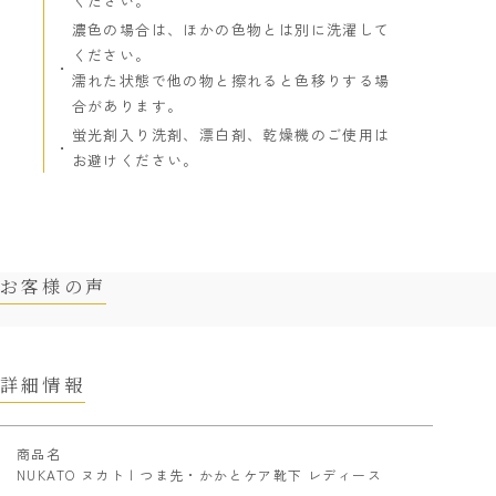
ください。
濃色の場合は、ほかの色物とは別に洗濯して
ください。
濡れた状態で他の物と擦れると色移りする場
合があります。
蛍光剤入り洗剤、漂白剤、乾燥機のご使用は
お避けください。
お客様の声
詳細情報
商品名
NUKATO ヌカト | つま先・かかとケア靴下 レディース