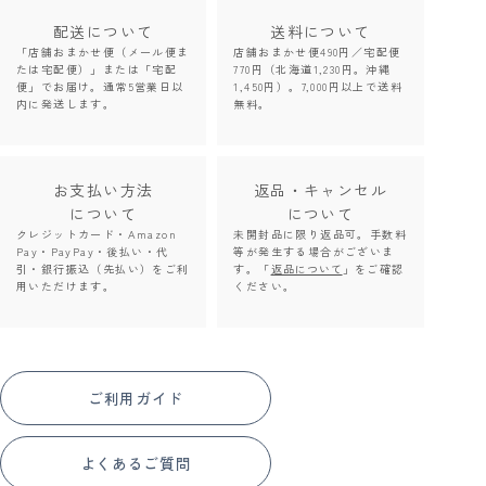
配送について
送料について
「店舗おまかせ便（メール便ま
店舗おまかせ便490円／宅配便
たは宅配便）」または「宅配
770円（北海道1,230円。沖縄
便」でお届け。通常5営業日以
1,450円）。7,000円以上で送料
内に発送します。
無料。
お支払い方法
返品・キャンセル
について
について
クレジットカード・Amazon
未開封品に限り返品可。手数料
Pay・PayPay・後払い・代
等が発生する場合がございま
引・銀行振込（先払い）をご利
す。「
返品について
」をご確認
用いただけます。
ください。
ご利用ガイド
よくあるご質問