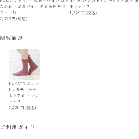
NUKATO ヌカト | 締め付けない あっ
NUKATO ヌカト | かかとケア靴下 薄
たか靴下 足裏パイル 男女兼用 甲サ
手トゥレス
ポート無
1,320
(税込)
2,310
(税込)
閲覧履歴
NUKATO ヌカト
| つま先・かか
とケア靴下 レデ
ィース
2,420
(税込)
ご利用ガイド