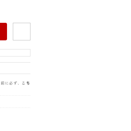
入前に必ず、
こち
。