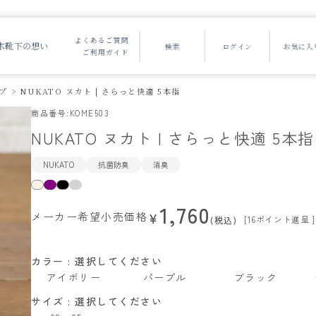
よくあるご質問
木靴下の想い
ご利用ガイド
プ
NUKATO ヌカト | さらっと快適 5本指
商品番号
KOME503
NUKATO ヌカト | さらっと快適 5本指
NUKATO
抗菌防臭
消臭
1,760
メーカー希望小売価格
¥
[
16
ポイント進呈 ]
税込
カラー
選択してください
アイボリー
パープル
ブラック
サイズ
選択してください