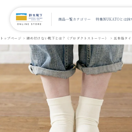
商品一覧
カテゴリー
特集
NUKATOとは
鈴
トップページ
締め付けない靴下とは？（プロダクトストーリー）
五本指タイ