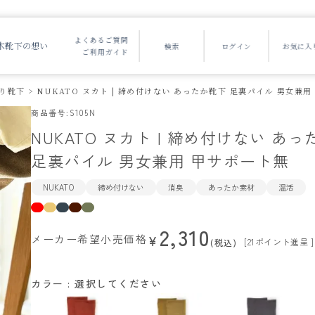
よくあるご質問
木靴下の想い
ご利用ガイド
り靴下
NUKATO ヌカト | 締め付けない あったか靴下 足裏パイル 男女兼
商品番号
S105N
NUKATO ヌカト | 締め付けない あ
足裏パイル 男女兼用 甲サポート無
NUKATO
締め付けない
消臭
あったか素材
温活
2,310
メーカー希望小売価格
¥
[
21
ポイント進呈 ]
税込
カラー
選択してください