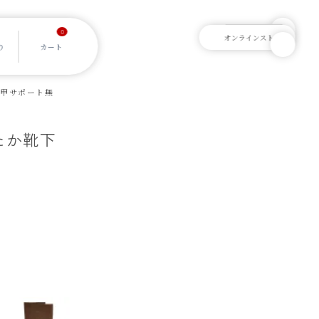
0
用 甲サポート無
ったか靴下