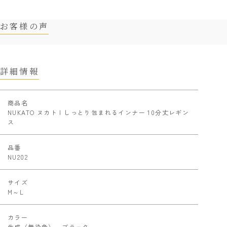
お客様の声
詳細情報
商品名
NUKATO ヌカト | しっとり包まれるインナー 10分丈レギン
ス
品番
NU202
サイズ
M～L
カラー
生成（無染色）、ブラック