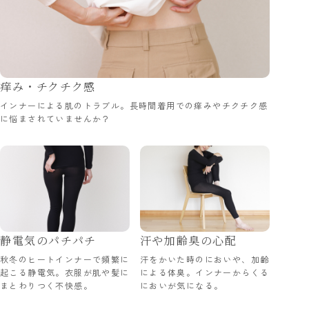
痒み・チクチク感
インナーによる肌のトラブル。長時間着用での痒みやチクチク感
に悩まされていませんか？
静電気のパチパチ
汗や加齢臭の心配
秋冬のヒートインナーで頻繁に
汗をかいた時のにおいや、加齢
起こる静電気。衣服が肌や髪に
による体臭。インナーからくる
まとわりつく不快感。
においが気になる。