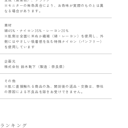
※モニターの発色具合により、お色味が実際のものとは異
なる場合があります。
素材
綿45%・ナイロン35%・レーヨン20%
※肌側は全面に米ぬか繊維（綿・レーヨン）を使用し、外
側にはやさしい吸着感を生む特殊ナイロン（パンフリー）
を使用しています
企画元
株式会社 鈴木靴下（製造：奈良県）
その他
※肌に直接触れる商品の為、開封後の返品・交換は、弊社
の原因による不良品を除きお受けできません。
ランキング