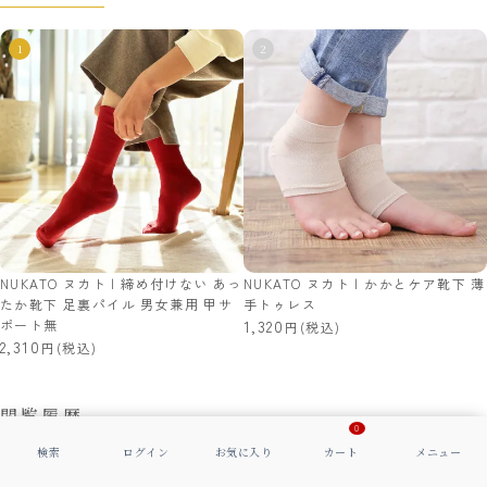
NUKATO ヌカト | 締め付けない あっ
NUKATO ヌカト | かかとケア靴下 薄
たか靴下 足裏パイル 男女兼用 甲サ
手トゥレス
ポート無
1,320
(税込)
2,310
(税込)
閲覧履歴
0