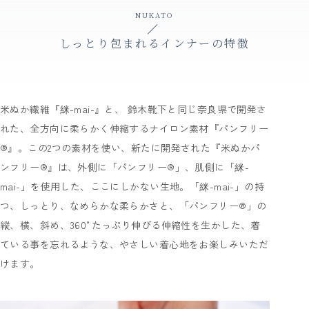
NUKATO
しっとり包まれるインナーの特徴
米ぬか繊維『䋛-mai-』と、 鈴木靴下と同じ奈良県で開発さ
れた、全方向に柔らかく伸縮するナイロン素材『パンフリー
®』。この2つの素材を使い、新たに開発された『米ぬかパ
ンフリー®』は、外側に「パンフリー®」、肌側に「䋛-
mai-」を使用した、ここにしかない生地。「䋛-mai-」の持
つ、しっとり、なめらかな柔らかさと、「パンフリー®」の
縦、横、斜め、360°たっぷり伸びる伸縮性を生かした、着
ている事を忘れるような、やさしい着心地をお楽しみいただ
けます。