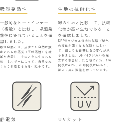
吸湿発熱性
生地の抗酸化性
一般的なヒートインナー
綿の生地と比較して、抗酸
（複数）と比較し、吸湿発
化性が高い生地であること
熱性に優れていることを確
を確認しました。
DPPHラジカル消去法試験（紫色
認しました。
の液体が薄くなる試験）におい
吸湿発熱とは、皮膚から自然に放
て、綿よりも顕著に色の変化が見
出される水蒸気（不感蒸泄）を繊
られました。DPPHラジカルを除
維が吸着し、そのときに生まれる
去する割合は、20分後に21％、4時
熱エネルギーによって、自然なぬ
間後に40％、20時間後に66％と、
くもりを感じられる仕組みです。
綿より高い数値を示しています。
静電気
UVカット