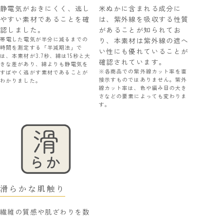
静電気がおきにくく、逃し
米ぬかに含まれる成分に
やすい素材であることを確
は、紫外線を吸収する性質
認しました。
があることが知られてお
帯電した電気が半分に減るまでの
り、本素材は紫外線の遮へ
時間を測定する「半減期法」で
い性にも優れていることが
は、本素材が3.7秒、綿は15秒と大
確認されています。
きな差があり、綿よりも静電気を
※各商品での紫外線カット率を直
すばやく逃がす素材であることが
接示すものではありません。紫外
わかりました。
線カット率は、色や編み目の大き
さなどの要素によっても変わりま
す。
滑らかな肌触り
繊維の質感や肌ざわりを数