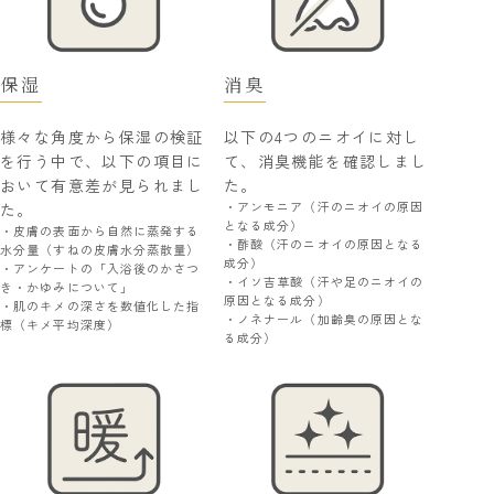
保湿
消臭
様々な角度から保湿の検証
以下の4つのニオイに対し
を行う中で、以下の項目に
て、消臭機能を確認しまし
おいて有意差が見られまし
た。
・アンモニア（汗のニオイの原因
た。
となる成分）
・皮膚の表面から自然に蒸発する
・酢酸（汗のニオイの原因となる
水分量（すねの皮膚水分蒸散量）
成分）
・アンケートの「入浴後のかさつ
・イソ吉草酸（汗や足のニオイの
き・かゆみについて」
原因となる成分）
・肌のキメの深さを数値化した指
・ノネナール（加齢臭の原因とな
標（キメ平均深度）
る成分）