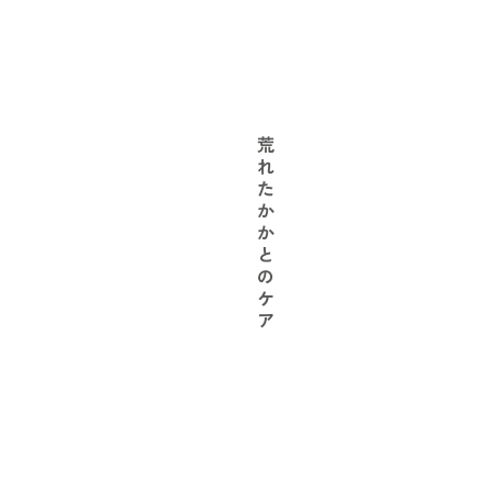
荒
れ
た
か
か
と
の
ケ
ア