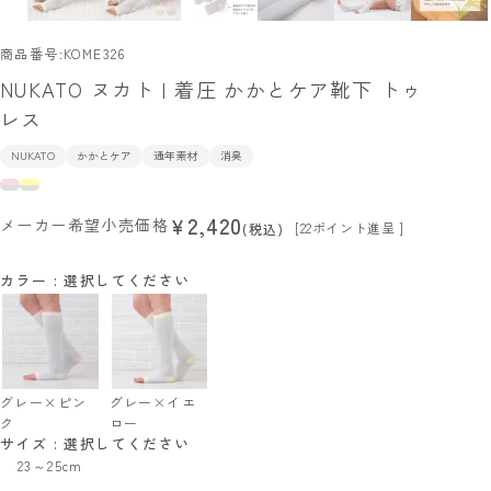
商品番号
KOME326
NUKATO ヌカト | 着圧 かかとケア靴下 トゥ
レス
NUKATO
かかとケア
通年素材
消臭
2,420
¥
メーカー希望小売価格
[
22
ポイント進呈 ]
税込
カラー
選択してください
グレー×ピン
グレー×イエ
ク
ロー
サイズ
選択してください
23～25cm