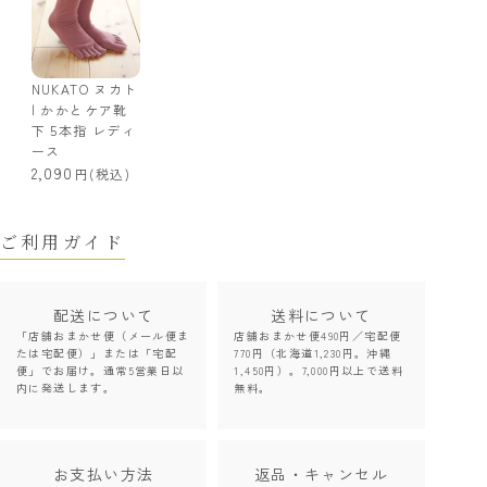
NUKATO ヌカト
| かかとケア靴
下 5本指 レディ
ース
2,090
(税込)
ご利用ガイド
配送について
送料について
「店舗おまかせ便（メール便ま
店舗おまかせ便490円／宅配便
たは宅配便）」または「宅配
770円（北海道1,230円。沖縄
便」でお届け。通常5営業日以
1,450円）。7,000円以上で送料
内に発送します。
無料。
お支払い方法
返品・キャンセル