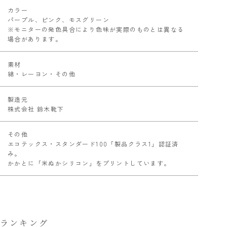
カラー
パープル、ピンク、モスグリーン
※モニターの発色具合により色味が実際のものとは異なる
場合があります。
素材
綿・レーヨン・その他
製造元
株式会社 鈴木靴下
その他
エコテックス・スタンダード100「製品クラス1」認証済
み。
かかとに「米ぬかシリコン」をプリントしています。
ランキング