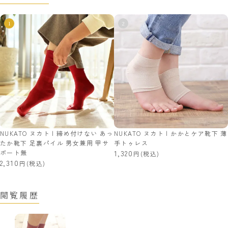
NUKATO ヌカト | 締め付けない あっ
NUKATO ヌカト | かかとケア靴下 薄
たか靴下 足裏パイル 男女兼用 甲サ
手トゥレス
ポート無
1,320
(税込)
2,310
(税込)
閲覧履歴