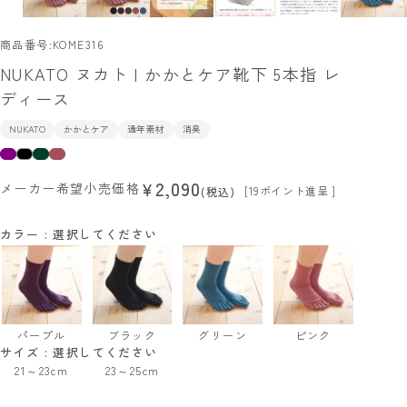
商品番号
KOME316
NUKATO ヌカト | かかとケア靴下 5本指 レ
ディース
NUKATO
かかとケア
通年素材
消臭
2,090
¥
メーカー希望小売価格
[
19
ポイント進呈 ]
税込
カラー
選択してください
パープル
ブラック
グリーン
ピンク
サイズ
選択してください
21～23cm
23～25cm