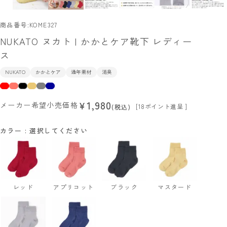
商品番号
KOME327
NUKATO ヌカト | かかとケア靴下 レディー
ス
NUKATO
かかとケア
通年素材
消臭
1,980
¥
メーカー希望小売価格
[
18
ポイント進呈 ]
税込
カラー
選択してください
レッド
アプリコット
ブラック
マスタード