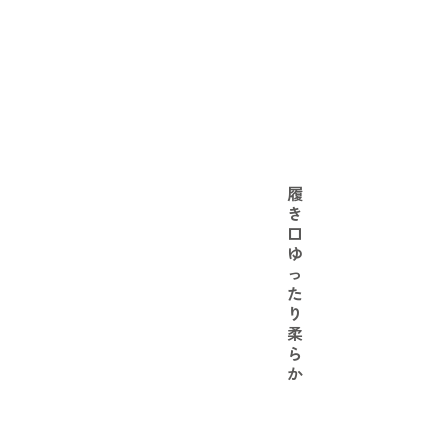
履
き
口
ゆ
っ
た
り
柔
ら
か