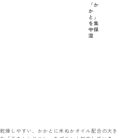
「か
か
と」
を集
中保
湿
乾燥しやすい、かかとに米ぬかオイル配合の大き