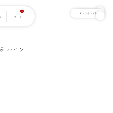
0
編み ハイソ
]