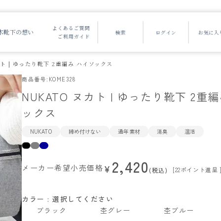
よくあるご質問
木靴下の想い
ご利用ガイド
カト | ゆったり靴下 2重編み ハイソックス
商品番号
KOME328
NUKATO ヌカト | ゆったり靴下 2重
ックス
NUKATO
締め付けない
通年素材
消臭
温活
2,420
メーカー希望小売価格
¥
[
22
ポイント進呈 
税込
カラー
選択してください
ブラック
杢グレー
杢ブルー