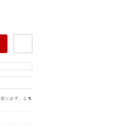
入前に必ず、
こち
。