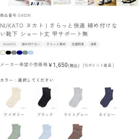
商品番号
S402N
NUKATO ヌカト | さらっと快適 締め付けな
い靴下 ショート丈 甲サポート無
NUKATO
締め付けない
さらっと素材
抗菌防臭
消臭
1,650
¥
メーカー希望小売価格
[
15
ポイント進呈 ]
税込
カラー
選択してください
アイボリー
ブラック
ライトグレー
ネイビー