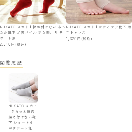
NUKATO ヌカト | 締め付けない あっ
NUKATO ヌカト | かかとケア靴下 薄
たか靴下 足裏パイル 男女兼用 甲サ
手トゥレス
ポート無
1,320
(税込)
2,310
(税込)
閲覧履歴
NUKATO ヌカト
| さらっと快適
締め付けない靴
下 ショート丈
甲サポート無