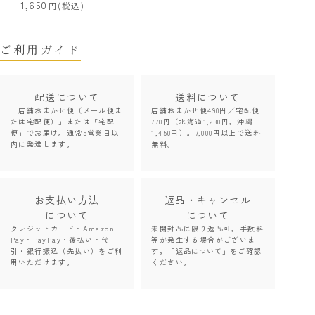
1,650
(税込)
ご利用ガイド
配送について
送料について
「店舗おまかせ便（メール便ま
店舗おまかせ便490円／宅配便
たは宅配便）」または「宅配
770円（北海道1,230円。沖縄
便」でお届け。通常5営業日以
1,450円）。7,000円以上で送料
内に発送します。
無料。
お支払い方法
返品・キャンセル
について
について
クレジットカード・Amazon
未開封品に限り返品可。手数料
Pay・PayPay・後払い・代
等が発生する場合がございま
引・銀行振込（先払い）をご利
す。「
返品について
」をご確認
用いただけます。
ください。