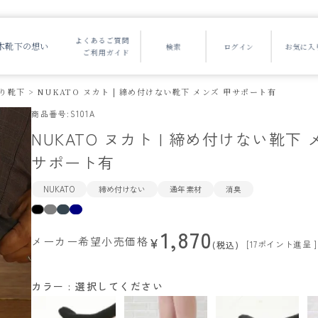
よくあるご質問
木靴下の想い
ご利用ガイド
り靴下
NUKATO ヌカト | 締め付けない靴下 メンズ 甲サポート有
商品番号
S101A
NUKATO ヌカト | 締め付けない靴下 
サポート有
NUKATO
締め付けない
通年素材
消臭
1,870
メーカー希望小売価格
¥
[
17
ポイント進呈 ]
税込
カラー
選択してください