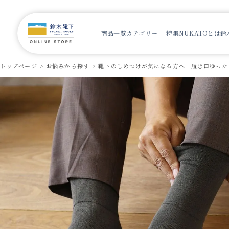
商品一覧
カテゴリー
特集
NUKATOとは
鈴
トップページ
お悩みから探す
靴下のしめつけが気になる方へ｜履き口ゆった