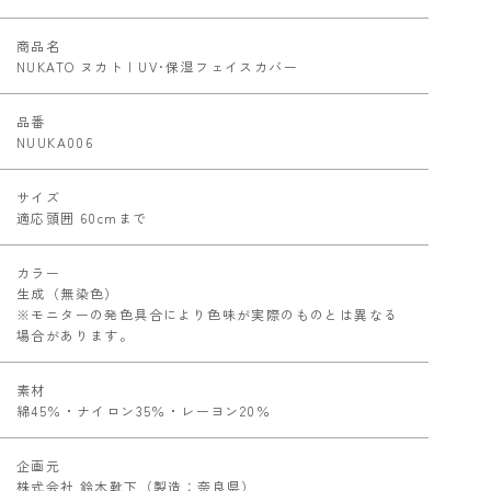
商品名
NUKATO ヌカト | UV･保湿フェイスカバー
品番
NUUKA006
サイズ
適応頭囲 60cmまで
カラー
生成（無染色）
※モニターの発色具合により色味が実際のものとは異なる
場合があります。
素材
綿45％・ナイロン35％・レーヨン20％
企画元
株式会社 鈴木靴下（製造：奈良県）