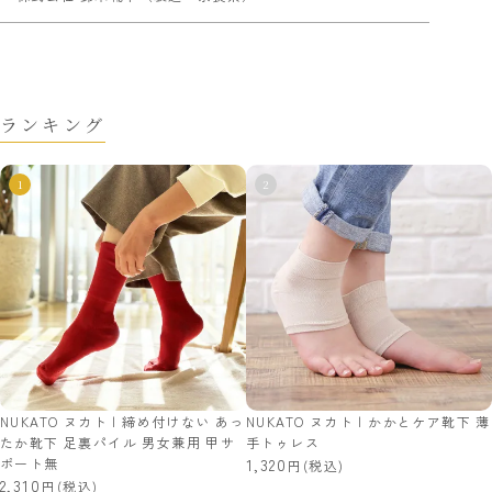
ランキング
NUKATO ヌカト | 締め付けない あっ
NUKATO ヌカト | かかとケア靴下 薄
たか靴下 足裏パイル 男女兼用 甲サ
手トゥレス
ポート無
1,320
(税込)
2,310
(税込)