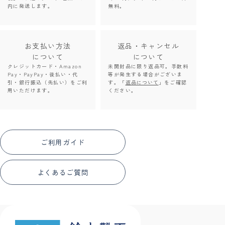
内に発送します。
無料。
お支払い方法
返品・キャンセル
について
について
クレジットカード・Amazon
未開封品に限り返品可。手数料
Pay・PayPay・後払い・代
等が発生する場合がございま
引・銀行振込（先払い）をご利
す。「
返品について
」をご確認
用いただけます。
ください。
ご利用ガイド
よくあるご質問