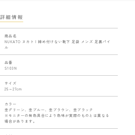
詳細情報
商品名
NUKATO ヌカト | 締め付けない靴下 足袋 メンズ 足裏パイ
ル
品番
S103N
サイズ
25～27cm
カラー
杢グリーン、杢ブルー、杢ブラウン、杢ブラック
※モニターの発色具合により色味が実際のものとは異なる
場合があります。