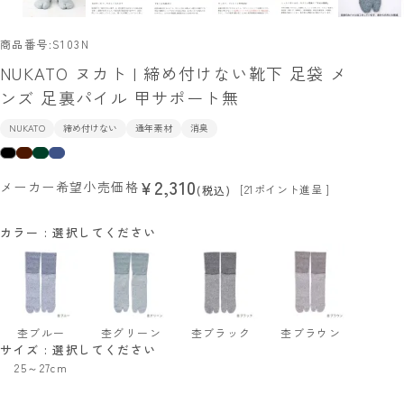
商品番号
S103N
NUKATO ヌカト | 締め付けない靴下 足袋 メ
ンズ 足裏パイル 甲サポート無
NUKATO
締め付けない
通年素材
消臭
2,310
¥
メーカー希望小売価格
[
21
ポイント進呈 ]
税込
カラー
選択してください
杢ブルー
杢グリーン
杢ブラック
杢ブラウン
サイズ
選択してください
25～27cm