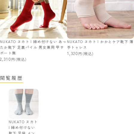
NUKATO ヌカト | 締め付けない あっ
NUKATO ヌカト | かかとケア靴下 薄
たか靴下 足裏パイル 男女兼用 甲サ
手トゥレス
ポート無
1,320
(税込)
2,310
(税込)
閲覧履歴
NUKATO ヌカト
| 締め付けない
靴下 足袋 メン