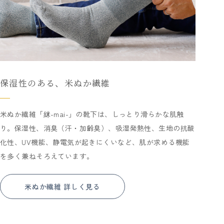
保湿性のある、米ぬか繊維
米ぬか繊維「䋛-mai-」の靴下は、しっとり滑らかな肌触
り。保湿性、消臭（汗・加齢臭）、吸湿発熱性、生地の抗酸
化性、UV機能、静電気が起きにくいなど、肌が求める機能
を多く兼ねそろえています。
米ぬか繊維 詳しく見る