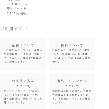
ズ 足裏パイル
甲サポート無
2,310
(税込)
ご利用ガイド
配送について
送料について
「店舗おまかせ便（メール便ま
店舗おまかせ便490円／宅配便
たは宅配便）」または「宅配
770円（北海道1,230円。沖縄
便」でお届け。通常5営業日以
1,450円）。7,000円以上で送料
内に発送します。
無料。
お支払い方法
返品・キャンセル
について
について
クレジットカード・Amazon
未開封品に限り返品可。手数料
Pay・PayPay・後払い・代
等が発生する場合がございま
引・銀行振込（先払い）をご利
す。「
返品について
」をご確認
用いただけます。
ください。