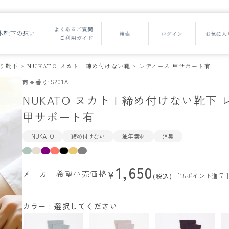
よくあるご質問
木靴下の想い
ご利用ガイド
り靴下
NUKATO ヌカト | 締め付けない靴下 レディース 甲サポート有
商品番号
S201A
NUKATO ヌカト | 締め付けない靴下
甲サポート有
NUKATO
締め付けない
通年素材
消臭
1,650
メーカー希望小売価格
¥
[
15
ポイント進呈 ]
税込
カラー
選択してください