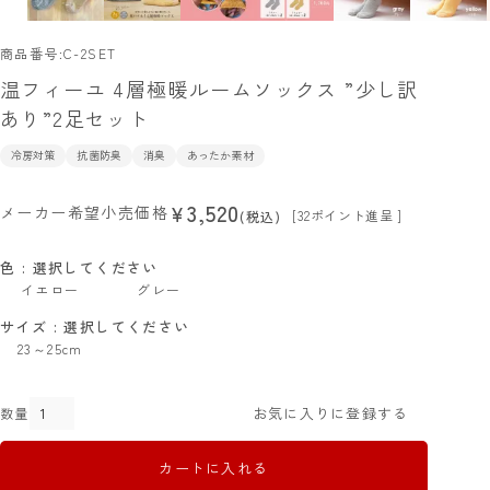
商品番号
C-2SET
温フィーユ 4層極暖ルームソックス ”少し訳
あり”2足セット
冷房対策
抗菌防臭
消臭
あったか素材
3,520
¥
メーカー希望小売価格
[
32
ポイント進呈 ]
税込
色
選択してください
イエロー
グレー
サイズ
選択してください
23～25cm
お気に入りに登録する
カートに入れる