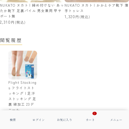
NUKATO ヌカト | 締め付けない あっ
NUKATO ヌカト | かかとケア靴下 薄
たか靴下 足裏パイル 男女兼用 甲サ
手トゥレス
ポート無
1,320
(税込)
2,310
(税込)
閲覧履歴
Flight Stocking
s フライトスト
ッキング | 足汗
ストッキング 足
裏 綿加工 23デ
ニール
0
1,430
(税込)