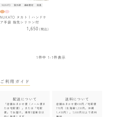
NUKATO
紫外線
通年素材
消臭
NUKATO ヌカト | ハンドケ
ア手袋 指先シリコン付
1,650
税込
1
件中
1
-
1
件表示
ご利用ガイド
配送について
送料について
「店舗おまかせ便（メール便ま
店舗おまかせ便490円／宅配便
たは宅配便）」または「宅配
770円（北海道1,230円。沖縄
便」でお届け。通常5営業日以
1,450円）。7,000円以上で送料
内に発送します。
無料。