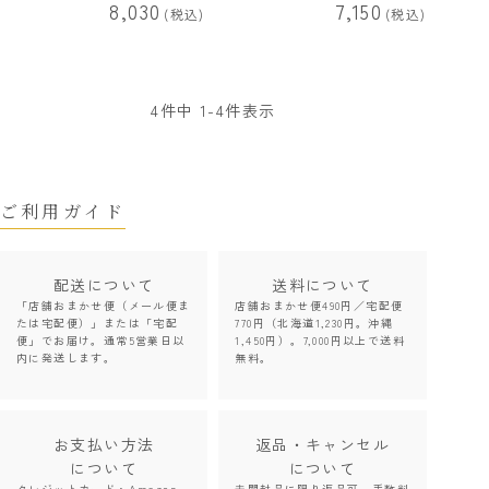
8,030
7,150
税込
税込
4
件中
1
-
4
件表示
ご利用ガイド
配送について
送料について
「店舗おまかせ便（メール便ま
店舗おまかせ便490円／宅配便
たは宅配便）」または「宅配
770円（北海道1,230円。沖縄
便」でお届け。通常5営業日以
1,450円）。7,000円以上で送料
内に発送します。
無料。
お支払い方法
返品・キャンセル
について
について
クレジットカード・Amazon
未開封品に限り返品可。手数料