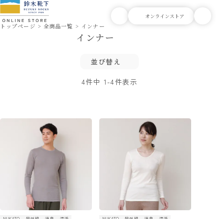
トップページ
全商品一覧
インナー
インナー
並び替え
4
件中
1
-
4
件表示
NUKATO
紫外線
消臭
温活
NUKATO
紫外線
消臭
温活