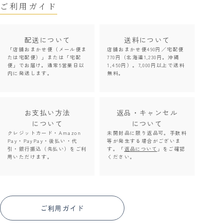
ご利用ガイド
配送について
送料について
「店舗おまかせ便（メール便ま
店舗おまかせ便490円／宅配便
たは宅配便）」または「宅配
770円（北海道1,230円。沖縄
便」でお届け。通常5営業日以
1,450円）。7,000円以上で送料
内に発送します。
無料。
お支払い方法
返品・キャンセル
について
について
クレジットカード・Amazon
未開封品に限り返品可。手数料
Pay・PayPay・後払い・代
等が発生する場合がございま
引・銀行振込（先払い）をご利
す。「
返品について
」をご確認
用いただけます。
ください。
ご利用ガイド