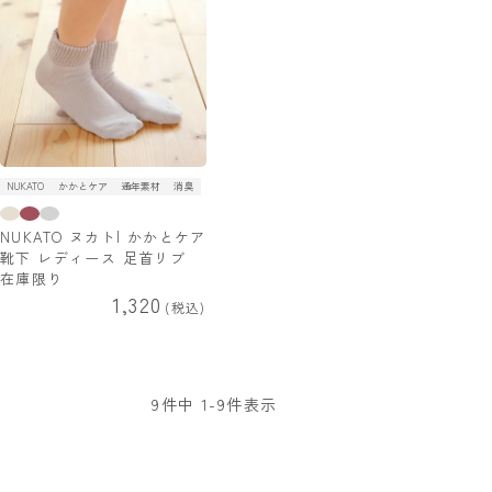
NUKATO
かかとケア
通年素材
消臭
NUKATO ヌカト| かかとケア
靴下 レディース 足首リブ
在庫限り
1,320
税込
9
件中
1
-
9
件表示