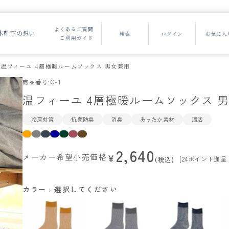
よくあるご質問
木靴下の想い
ご利用ガイド
温フィーユ 4層極暖ルームソックス 男女兼用
商品番号
C-1
温フィーユ 4層極暖ルームソックス 
冷房対策
抗菌防臭
消臭
あったか素材
温活
2,640
メーカー希望小売価格
¥
[
24
ポイント進呈 
税込
カラー
選択してください