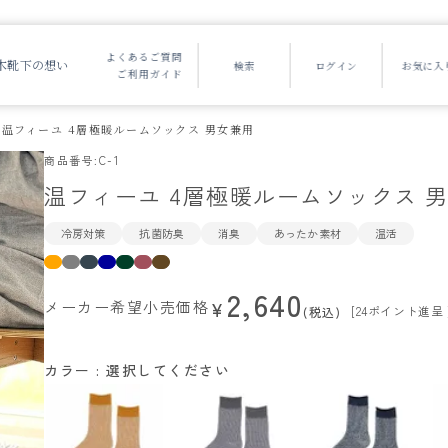
よくあるご質問
木靴下の想い
ご利用ガイド
温フィーユ 4層極暖ルームソックス 男女兼用
商品番号
C-1
温フィーユ 4層極暖ルームソックス 
冷房対策
抗菌防臭
消臭
あったか素材
温活
2,640
メーカー希望小売価格
¥
[
24
ポイント進呈 
税込
カラー
選択してください