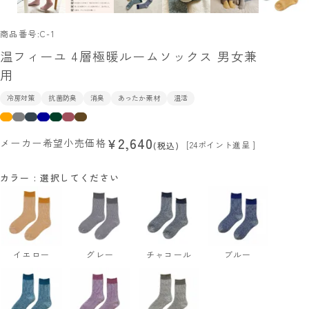
商品番号
C-1
温フィーユ 4層極暖ルームソックス 男女兼
用
冷房対策
抗菌防臭
消臭
あったか素材
温活
2,640
¥
メーカー希望小売価格
[
24
ポイント進呈 ]
税込
カラー
選択してください
イエロー
グレー
チャコール
ブルー