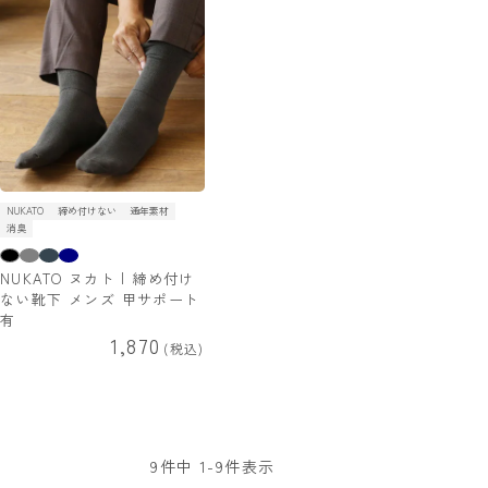
NUKATO
締め付けない
通年素材
消臭
NUKATO ヌカト | 締め付け
ない靴下 メンズ 甲サポート
有
1,870
税込
9
件中
1
-
9
件表示