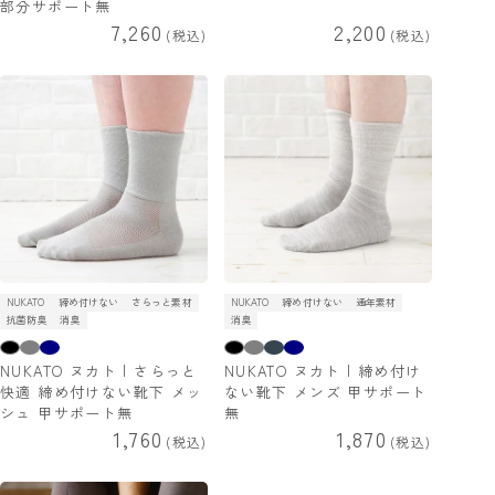
部分サポート無
7,260
2,200
税込
税込
NUKATO
締め付けない
さらっと素材
NUKATO
締め付けない
通年素材
抗菌防臭
消臭
消臭
NUKATO ヌカト | さらっと
NUKATO ヌカト | 締め付け
快適 締め付けない靴下 メッ
ない靴下 メンズ 甲サポート
シュ 甲サポート無
無
1,760
1,870
税込
税込