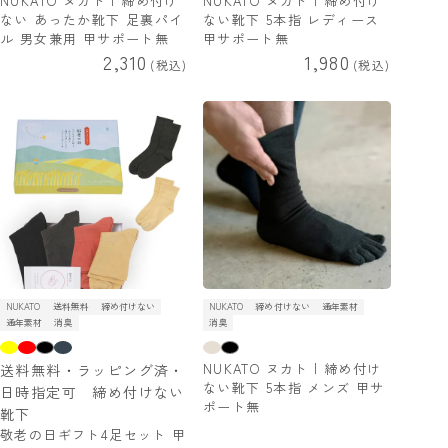
NUKATO ヌカト | 締め付け
NUKATO ヌカト | 締め付け
ない あったか靴下 足裏パイ
ない靴下 5本指 レディース
ル 男女兼用 甲サポート無
甲サポート無
2,310
1,980
税込
税込
NUKATO
送料無料
締め付けない
NUKATO
締め付けない
通年素材
通年素材
消臭
消臭
NUKATO ヌカト | 締め付け
送料無料・ラッピング済・
ない靴下 5本指 メンズ 甲サ
日時指定可 締め付けない
ポート無
靴下
敬老の日ギフト4足セット 甲