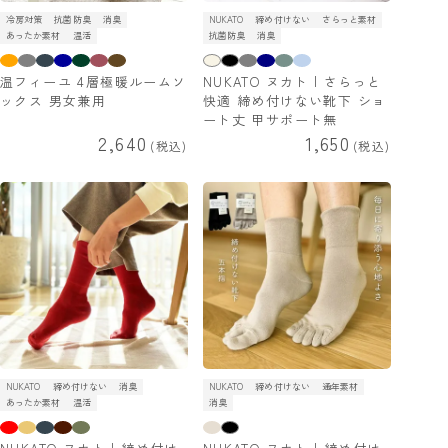
冷房対策
抗菌防臭
消臭
NUKATO
締め付けない
さらっと素材
あったか素材
温活
抗菌防臭
消臭
温フィーユ 4層極暖ルームソ
NUKATO ヌカト | さらっと
ックス 男女兼用
快適 締め付けない靴下 ショ
ート丈 甲サポート無
2,640
1,650
税込
税込
NUKATO
締め付けない
消臭
NUKATO
締め付けない
通年素材
あったか素材
温活
消臭