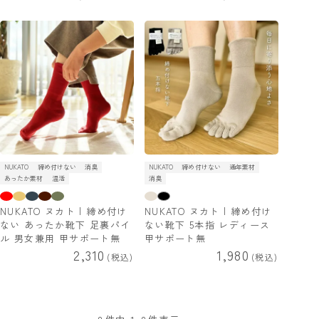
NUKATO
締め付けない
消臭
NUKATO
締め付けない
通年素材
あったか素材
温活
消臭
NUKATO ヌカト | 締め付け
NUKATO ヌカト | 締め付け
ない あったか靴下 足裏パイ
ない靴下 5本指 レディース
ル 男女兼用 甲サポート無
甲サポート無
2,310
1,980
税込
税込