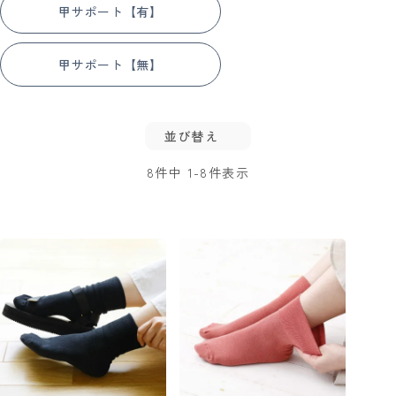
甲サポート【有】
甲サポート【無】
並び替え
8
件中
1
-
8
件表示