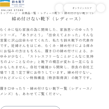
トップページ
全商品一覧
レディース靴下
締め付けない靴下（レディース
締め付けない靴下（レディース）
むくみに悩む家族の為に開発した、家族思いのゆったり
シリーズ。「ありがとう」「出会えてよかった」そんな
言葉に沢山出会わせてくれた、私たち鈴木靴下の代表作
です。妊婦さんをはじめ、むくみ・締め付けによる痒み
にお悩みの方はもちろん、履き口の締め付けによる、か
ゆみが少なく、「ストレスフリーなことがこんなに気持
ちのよいことなのか」と靴下の概念が変わる一足になる
かもしれません。自社で繊維から開発し、奈良の自社工
場で１足１足丁寧にお作りしています。締め付けない。
けれどズレにくい特殊構造（特許取得済）の靴下です。
履き口ゆったり・締め付けない靴下一覧（レディース/
メンズ）
も、あわせてご覧ください。