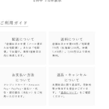
8
件中
1
-
8
件表示
ご利用ガイド
配送について
送料について
「店舗おまかせ便（メール便ま
店舗おまかせ便490円／宅配便
たは宅配便）」または「宅配
770円（北海道1,230円。沖縄
便」でお届け。通常5営業日以
1,450円）。7,000円以上で送料
内に発送します。
無料。
お支払い方法
返品・キャンセル
について
について
クレジットカード・Amazon
未開封品に限り返品可。手数料
Pay・PayPay・後払い・代
等が発生する場合がございま
引・銀行振込（先払い）をご利
す。「
返品について
」をご確認
用いただけます。
ください。