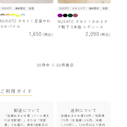
NUKATO
通年素材
消臭
NUKATO
かかとケア
通年素材
消臭
NUKATO ヌカト | 足首やわ
NUKATO ヌカト | かかとケ
らかパイル
ア靴下 5本指 レディース
1,650
2,090
税込
税込
30
件中
1
-
30
件表示
ご利用ガイド
配送について
送料について
「店舗おまかせ便（メール便ま
店舗おまかせ便490円／宅配便
たは宅配便）」または「宅配
770円（北海道1,230円。沖縄
便」でお届け。通常5営業日以
1,450円）。7,000円以上で送料