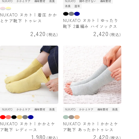
NUKATO
かかとケア
通年素材
消臭
NUKATO
締め付けない
通年素材
消臭
温活
NUKATO ヌカト | 着圧 かか
NUKATO ヌカト | ゆったり
とケア靴下 トゥレス
靴下 2重編み ハイソックス
2,420
2,420
税込
税込
NUKATO
かかとケア
通年素材
消臭
NUKATO
かかとケア
通年素材
消臭
NUKATO ヌカト | かかとケ
NUKATO ヌカト | かかとケ
ア靴下 レディース
ア靴下 あったかトゥレス
1,980
2,420
税込
税込