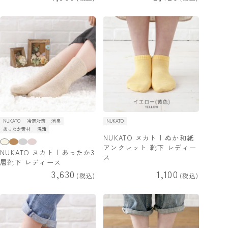
NUKATO
冷房対策
消臭
NUKATO
あったか素材
温活
NUKATO ヌカト | ぬか和紙
アンクレット 靴下 レディー
NUKATO ヌカト | あったか3
ス
層靴下 レディース
3,630
1,100
税込
税込