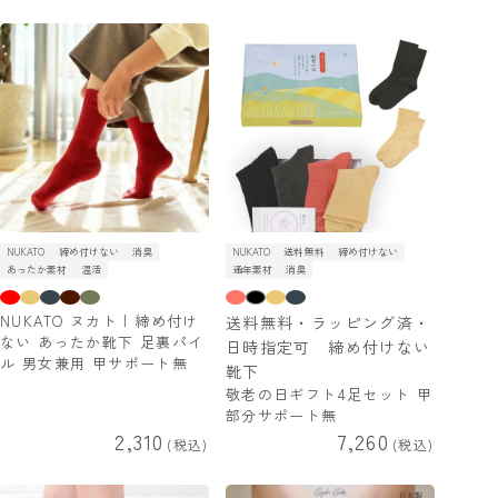
NUKATO
締め付けない
消臭
NUKATO
送料無料
締め付けない
あったか素材
温活
通年素材
消臭
NUKATO ヌカト | 締め付け
送料無料・ラッピング済・
ない あったか靴下 足裏パイ
日時指定可 締め付けない
ル 男女兼用 甲サポート無
靴下
敬老の日ギフト4足セット 甲
部分サポート無
2,310
7,260
税込
税込