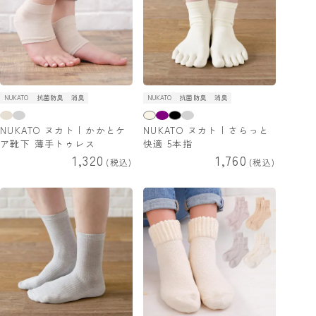
NUKATO
抗菌防臭
消臭
NUKATO
抗菌防臭
消臭
NUKATO ヌカト | かかとケ
NUKATO ヌカト | さらっと
ア靴下 薄手トゥレス
快適 5本指
1,320
1,760
税込
税込