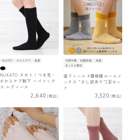
NUKATO
かかとケア
消臭
冷房対策
抗菌防臭
消臭
あったか素材
NUKATO ヌカト | つま先・
温フィーユ 4層極暖ルームソ
かかとケア靴下 ハイソック
ックス ”少し訳あり”2足セッ
ス レディース
ト
2,640
3,520
税込
税込