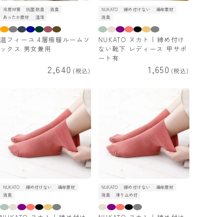
冷房対策
抗菌防臭
消臭
NUKATO
締め付けない
通年素材
あったか素材
温活
消臭
温フィーユ 4層極暖ルームソ
NUKATO ヌカト | 締め付け
ックス 男女兼用
ない靴下 レディース 甲サポ
ート有
2,640
1,650
税込
税込
NUKATO
締め付けない
通年素材
NUKATO
締め付けない
通年素材
消臭
消臭
滑り止め付