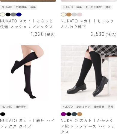
NUKATO
抗菌防臭
消臭
NUKATO
消臭
あったか素材
温活
NUKATO ヌカト | さらっと
NUKATO ヌカト | もっちり
快適 メッシュリブソックス
ふんわり靴下
1,320
2,530
税込
税込
NUKATO
通年素材
NUKATO
かかとケア
通年素材
消臭
NUKATO ヌカト | 着圧 ハイ
NUKATO ヌカト | かかとケ
ソックス タイプ
ア靴下 レディース ハイソッ
クス