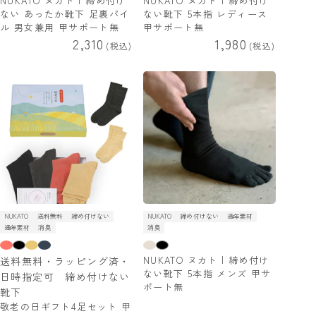
NUKATO ヌカト | 締め付け
NUKATO ヌカト | 締め付け
ない あったか靴下 足裏パイ
ない靴下 5本指 レディース
ル 男女兼用 甲サポート無
甲サポート無
2,310
1,980
税込
税込
NUKATO
送料無料
締め付けない
NUKATO
締め付けない
通年素材
通年素材
消臭
消臭
NUKATO ヌカト | 締め付け
送料無料・ラッピング済・
ない靴下 5本指 メンズ 甲サ
日時指定可 締め付けない
ポート無
靴下
敬老の日ギフト4足セット 甲