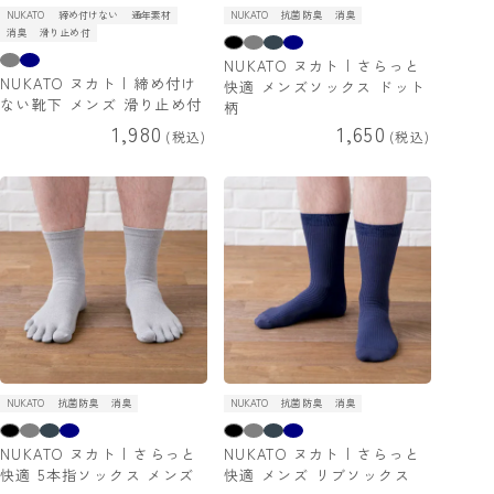
NUKATO
締め付けない
通年素材
NUKATO
抗菌防臭
消臭
消臭
滑り止め付
NUKATO ヌカト | さらっと
NUKATO ヌカト | 締め付け
快適 メンズソックス ドット
ない靴下 メンズ 滑り止め付
柄
1,980
1,650
税込
税込
NUKATO
抗菌防臭
消臭
NUKATO
抗菌防臭
消臭
NUKATO ヌカト | さらっと
NUKATO ヌカト | さらっと
快適 5本指ソックス メンズ
快適 メンズ リブソックス