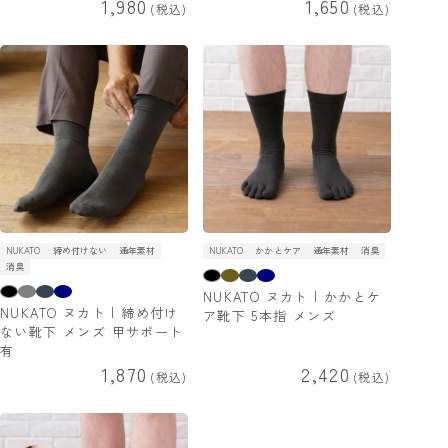
1,980
1,650
税込
税込
NUKATO
締め付けない
通年素材
NUKATO
かかとケア
通年素材
消臭
消臭
NUKATO ヌカト | かかとケ
NUKATO ヌカト | 締め付け
ア靴下 5本指 メンズ
ない靴下 メンズ 甲サポート
有
1,870
2,420
税込
税込