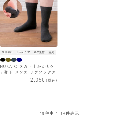
NUKATO
かかとケア
通年素材
消臭
NUKATO ヌカト | かかとケ
ア靴下 メンズ リブソックス
2,090
税込
19
件中
1
-
19
件表示