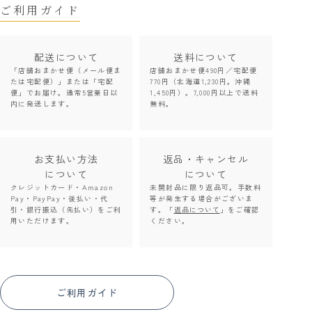
ご利用ガイド
配送について
送料について
「店舗おまかせ便（メール便ま
店舗おまかせ便490円／宅配便
たは宅配便）」または「宅配
770円（北海道1,230円。沖縄
便」でお届け。通常5営業日以
1,450円）。7,000円以上で送料
内に発送します。
無料。
お支払い方法
返品・キャンセル
について
について
クレジットカード・Amazon
未開封品に限り返品可。手数料
Pay・PayPay・後払い・代
等が発生する場合がございま
引・銀行振込（先払い）をご利
す。「
返品について
」をご確認
用いただけます。
ください。
ご利用ガイド