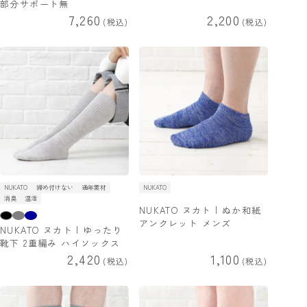
部分サポート無
7,260
2,200
税込
税込
NUKATO
締め付けない
通年素材
NUKATO
消臭
温活
NUKATO ヌカト | ぬか和紙
アンクレット メンズ
NUKATO ヌカト | ゆったり
靴下 2重編み ハイソックス
2,420
1,100
税込
税込