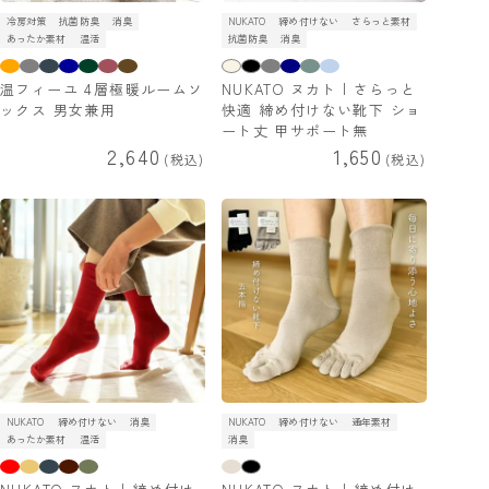
冷房対策
抗菌防臭
消臭
NUKATO
締め付けない
さらっと素材
あったか素材
温活
抗菌防臭
消臭
温フィーユ 4層極暖ルームソ
NUKATO ヌカト | さらっと
ックス 男女兼用
快適 締め付けない靴下 ショ
ート丈 甲サポート無
2,640
1,650
税込
税込
NUKATO
締め付けない
消臭
NUKATO
締め付けない
通年素材
あったか素材
温活
消臭